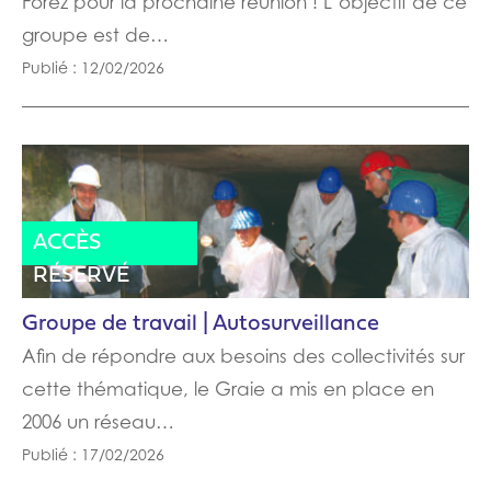
Forez pour la prochaine réunion ! L’objectif de ce
groupe est de…
Publié : 12/02/2026
CONFÉRENCE
ACTUALITÉ
ACTES
ACCÈS
RÉSERVÉ
Groupe de travail | Autosurveillance
Afin de répondre aux besoins des collectivités sur
cette thématique, le Graie a mis en place en
2006 un réseau…
Publié : 17/02/2026