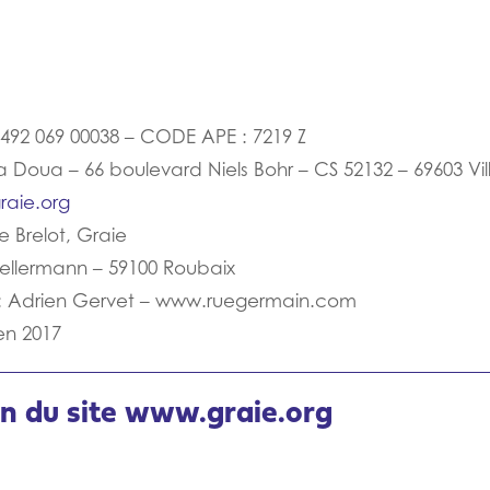
8 492 069 00038 – CODE APE : 7219 Z
a Doua – 66 boulevard Niels Bohr – CS 52132 – 69603 V
raie.org
e Brelot, Graie
Kellermann – 59100 Roubaix
e : Adrien Gervet – www.ruegermain.com
en 2017
ion du site www.graie.org