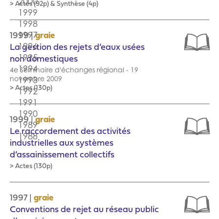
> Actes (92p) & Synthèse (4p)
|
1999
graie
La gestion des rejets d’eaux usées
non domestiques
4e Séminaire d'échanges régional - 19
novembre 2009
> Actes (130p)
|
1999
graie
Le raccordement des activités
industrielles aux systèmes
d’assainissement collectifs
> Actes (130p)
|
1997
graie
Conventions de rejet au réseau public