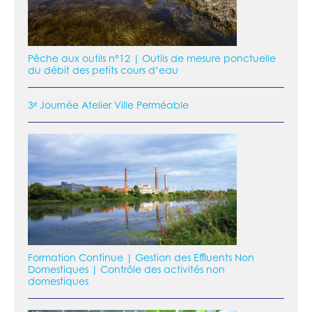
Pêche aux outils n°12 | Outils de mesure ponctuelle
du débit des petits cours d’eau
3ᵉ Journée Atelier Ville Perméable
Formation Continue | Gestion des Effluents Non
Domestiques | Contrôle des activités non
domestiques