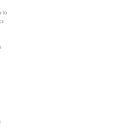
à la
cs
s
t