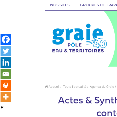
NOS SITES
GROUPES DE TRAV
Accueil
/
Toute l'actualité
/
Agenda du Graie
/
Actes & Synth
cont