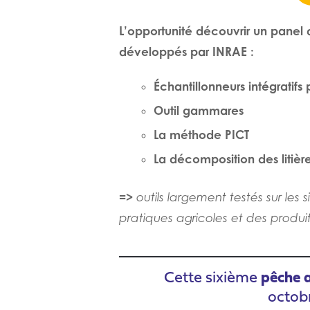
L’opportunité découvrir un panel 
développés par INRAE :
Échantillonneurs intégratifs p
Outil gammares
La méthode PICT
La décomposition des litièr
=>
outils largement testés sur le
pratiques agricoles et des produ
Cette sixième
p
êche a
octob