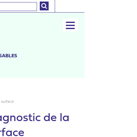
e surface
agnostic de la
rface