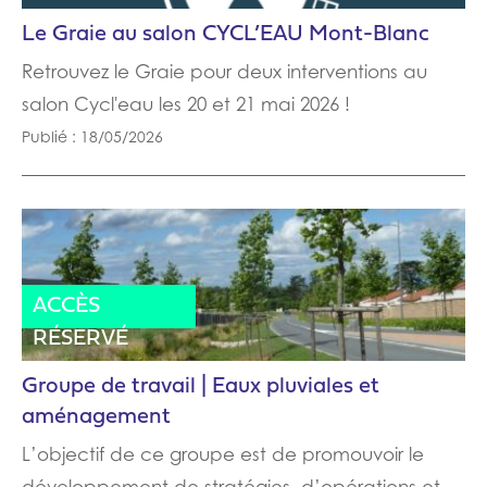
Le Graie au salon CYCL’EAU Mont-Blanc
Retrouvez le Graie pour deux interventions au
salon Cycl'eau les 20 et 21 mai 2026 !
Publié : 18/05/2026
ACTUALITÉ
ACTES
ACCÈS
RÉSERVÉ
Groupe de travail | Eaux pluviales et
aménagement
L’objectif de ce groupe est de promouvoir le
développement de stratégies, d’opérations et