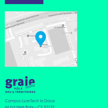
Campus LyonTech la Doua
66 bd Niels Bohr – CS 52132