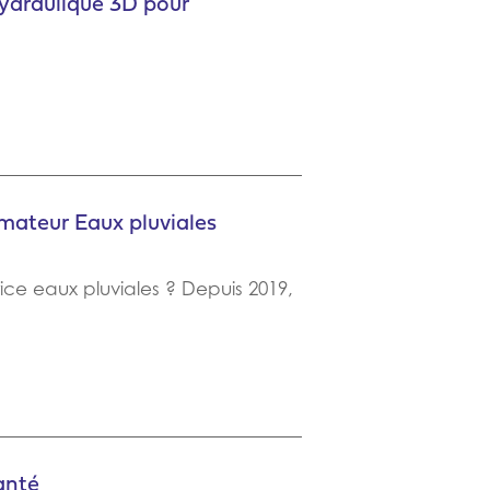
 hydraulique 3D pour
nimateur Eaux pluviales
rice eaux pluviales ? Depuis 2019,
anté