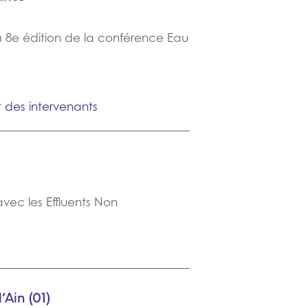
la 8e édition de la conférence Eau
t des intervenants
avec les Effluents Non
’Ain (01)