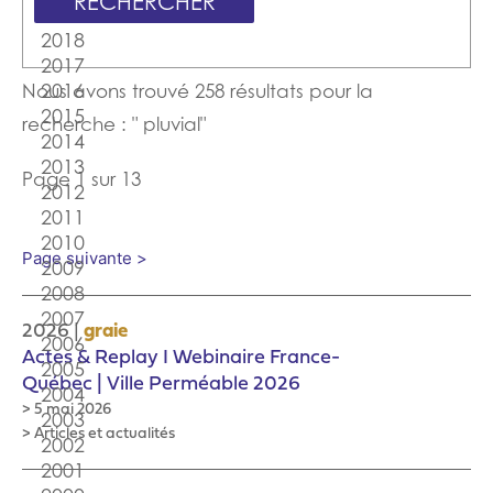
Nous avons trouvé 258 résultats pour la
recherche : " pluvial"
Page 1 sur 13
Page suivante >
|
2026
graie
Actes & Replay I Webinaire France-
Québec | Ville Perméable 2026
> 5 mai 2026
> Articles et actualités