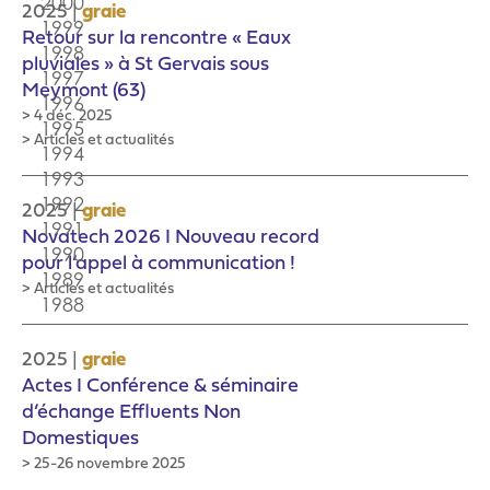
|
2025
graie
Retour sur la rencontre « Eaux
pluviales » à St Gervais sous
Meymont (63)
> 4 déc. 2025
> Articles et actualités
|
2025
graie
Novatech 2026 I Nouveau record
pour l’appel à communication !
> Articles et actualités
|
2025
graie
Actes I Conférence & séminaire
d’échange Effluents Non
Domestiques
> 25-26 novembre 2025